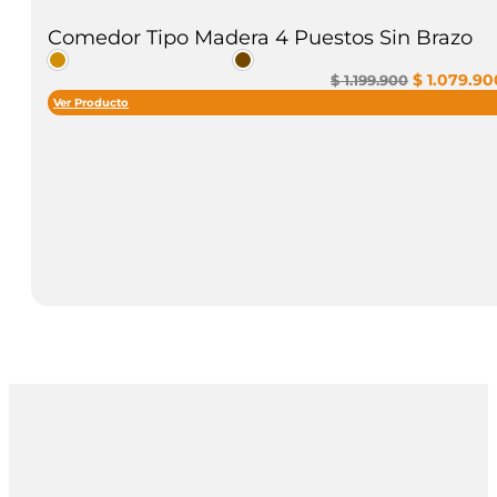
Comedor Tipo Madera 4 Puestos Sin Brazo
El
$
1.079.90
$
1.199.900
precio
Ver Producto
original
era:
$ 1.199.900