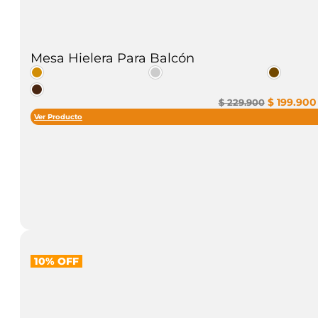
Mesa Hielera Para Balcón
El
$
199.900
$
229.900
precio
Ver Producto
original
era:
$ 229.900
10% OFF