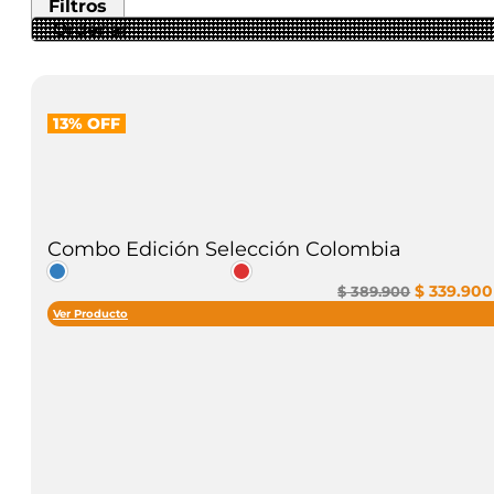
Filtros
13% OFF
Combo Edición Selección Colombia
El
$
339.900
$
389.900
precio
Ver Producto
original
era:
$ 389.900