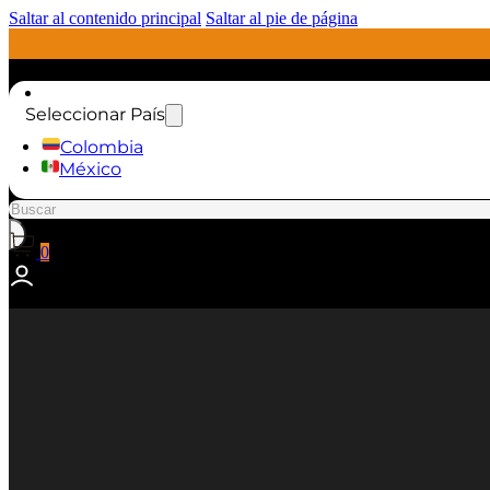
Saltar al contenido principal
Saltar al pie de página
Seleccionar País
Colombia
México
Buscar
0