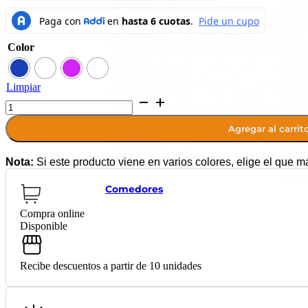
Color
Limpiar
Caja
Plegable
Organizador
Agregar al carrit
5
Niveles
Multiusos
Nota:
Si este producto viene en varios colores, elige el que m
Mq
cantidad
Comedores
Compra online
Disponible
Recibe descuentos a partir de 10 unidades