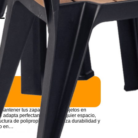
zador 5 Niveles
El
900
precio
l
actual
es:
mantener tus zapatos y otros objetos en
e adapta perfectamente a cualquier espacio,
00.
$ 269.900.
uctura de polipropileno garantiza durabilidad y
lo en…