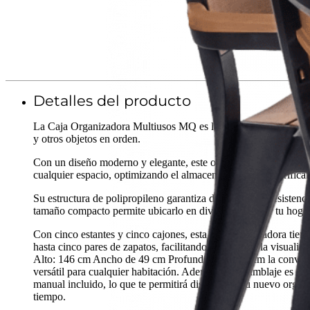
Detalles del producto
La Caja Organizadora Multiusos MQ es la solución ideal para 
y otros objetos en orden.
Con un diseño moderno y elegante, este organizador se adapta 
cualquier espacio, optimizando el almacenamiento sin sacrificar e
Su estructura de polipropileno garantiza durabilidad y resistenc
tamaño compacto permite ubicarlo en diversas áreas de tu hogar
Con cinco estantes y cinco cajones, esta caja organizadora tien
hasta cinco pares de zapatos, facilitando el acceso y la visualiz
Alto: 146 cm Ancho de 49 cm Profundidad de 30 cm la convier
versátil para cualquier habitación. Además, el ensamblaje es senc
manual incluido, lo que te permitirá disfrutar de tu nuevo orga
tiempo.