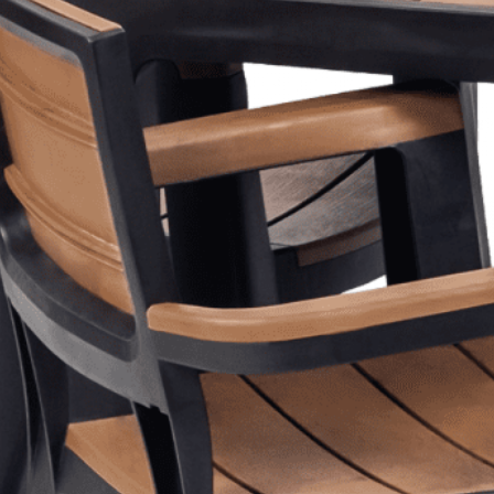
mantener tus zapatos
perfectamente a
l estilo.
ia, mientras que su
.
e capacidad para
ación de tus calzados.
ten en una opción
illo gracias al
nizador en poco