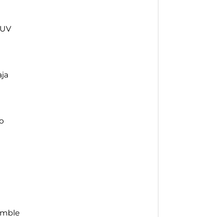
 UV
ja
o
amble