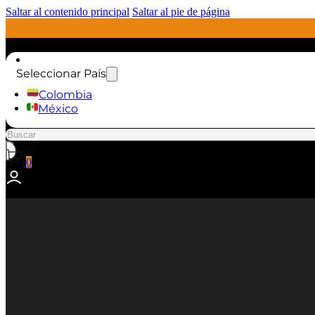
Saltar al contenido principal
Saltar al pie de página
Seleccionar País
Colombia
México
Buscar
0