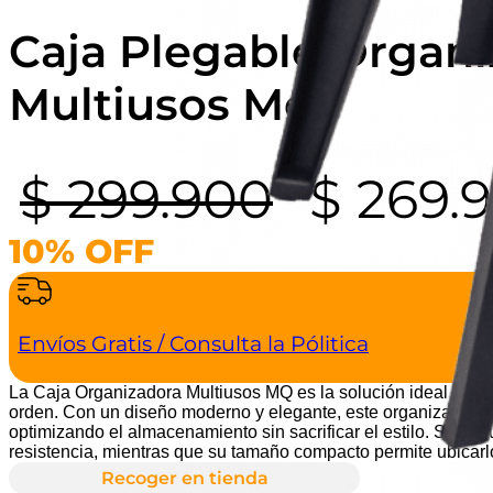
Caja Plegable Organi
Multiusos Mq
El
$
299.900
$
269.
precio
10% OFF
origina
Envíos Gratis / Consulta la Pólitica
era:
La Caja Organizadora Multiusos MQ es la solución ideal para 
orden. Con un diseño moderno y elegante, este organizador s
$ 299.9
optimizando el almacenamiento sin sacrificar el estilo. Su estr
resistencia, mientras que su tamaño compacto permite ubicar
Recoger en tienda