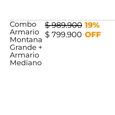
Combo
$
989.900
19%
Armario
El
El
$
799.900
OFF
Montana
precio
precio
Grande +
original
actual
Armario
era:
es:
Mediano
$ 989.900.
$ 799.90