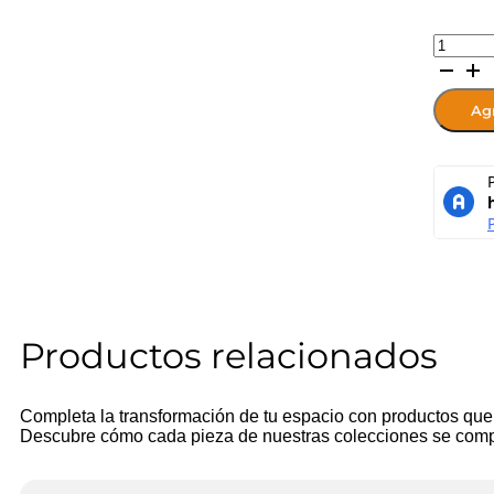
Combo
Armario
Montana
Grande
Agr
+
Armario
Mediano
cantidad
Productos relacionados
Completa la transformación de tu espacio con productos qu
Descubre cómo cada pieza de nuestras colecciones se comp