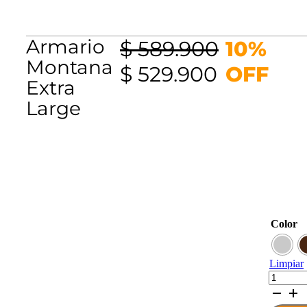
Armario
$
589.900
10%
Montana
El
El
$
529.900
OFF
Extra
precio
precio
Large
original
actual
era:
es:
$ 589.900.
$ 529.90
Color
Limpiar
Armario
Montana
Extra